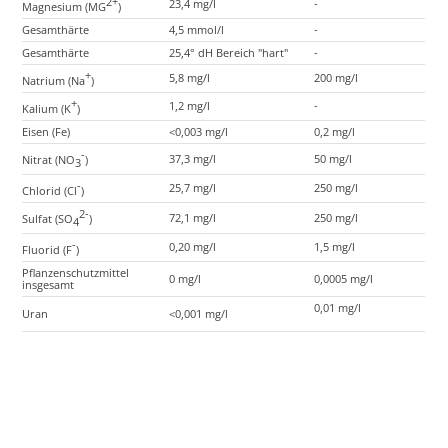
2+
23,4 mg/l
-
Magnesium (MG
)
Gesamthärte
4,5 mmol/l
-
Gesamthärte
25,4° dH Bereich "hart"
-
+
5,8 mg/l
200 mg/l
Natrium (Na
)
+
1,2 mg/l
-
Kalium (K
)
Eisen (Fe)
<0,003 mg/l
0,2 mg/l
-
37,3 mg/l
50 mg/l
Nitrat (NO
)
3
-
25,7 mg/l
250 mg/l
Chlorid (Cl
)
2-
72,1 mg/l
250 mg/l
Sulfat (SO
)
4
-
0,20 mg/l
1,5 mg/l
Fluorid (F
)
Pflanzenschutzmittel
0 mg/l
0,0005 mg/l
insgesamt
0,01 mg/l
Uran
<0,001 mg/l