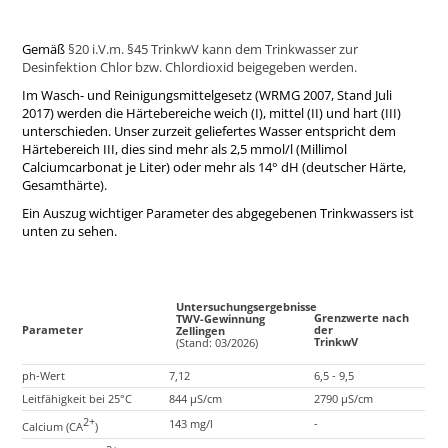
Gemäß
§20 i.V.m. §45 TrinkwV
kann dem Trinkwasser zur
Desinfektion Chlor bzw. Chlordioxid beigegeben werden.
Im Wasch- und Reinigungsmittelgesetz (WRMG 2007, Stand Juli
2017) werden die Härtebereiche weich (I), mittel (II) und hart (III)
unterschieden. Unser zurzeit geliefertes Wasser entspricht dem
Härtebereich III, dies sind mehr als 2,5 mmol/l (Millimol
Calciumcarbonat je Liter) oder mehr als 14° dH (deutscher Härte,
Gesamthärte).
Ein Auszug wichtiger Parameter des abgegebenen Trinkwassers ist
unten zu sehen.
Untersuchungsergebnisse
Grenzwerte nach
TWV-Gewinnung
Parameter
der
Zellingen
TrinkwV
(Stand: 03/2026)
ph-Wert
7,12
6,5 - 9,5
Leitfähigkeit bei 25°C
844 µS/cm
2790 µS/cm
2+
143 mg/l
-
Calcium (CA
)