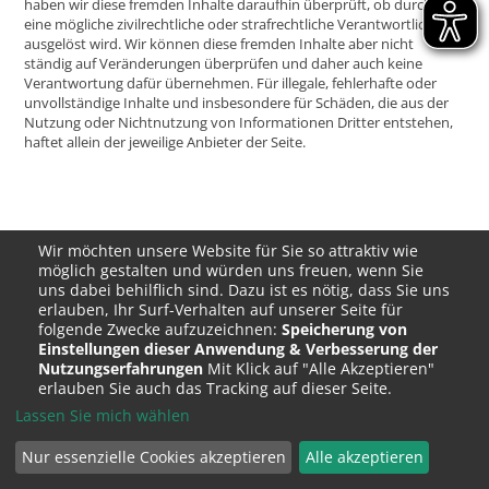
haben wir diese fremden Inhalte daraufhin überprüft, ob durch sie
eine mögliche zivilrechtliche oder strafrechtliche Verantwortlichkeit
ausgelöst wird. Wir können diese fremden Inhalte aber nicht
ständig auf Veränderungen überprüfen und daher auch keine
Verantwortung dafür übernehmen. Für illegale, fehlerhafte oder
unvollständige Inhalte und insbesondere für Schäden, die aus der
Nutzung oder Nichtnutzung von Informationen Dritter entstehen,
haftet allein der jeweilige Anbieter der Seite.
Wir möchten unsere Website für Sie so attraktiv wie
möglich gestalten und würden uns freuen, wenn Sie
Meldestelle und Entstördienst:
uns dabei behilflich sind. Dazu ist es nötig, dass Sie uns
Telefon: 0800 900 76 10
erlauben, Ihr Surf-Verhalten auf unserer Seite für
folgende Zwecke aufzuzeichnen:
Speicherung von
Zweckverband Fernwasserversorgung Mittelmain (FWM)
· c/o team
Einstellungen dieser Anwendung & Verbesserung der
orange · Am Güßgraben 9 · 97209 Veitshöchheim
Nutzungserfahrungen
Mit Klick auf "Alle Akzeptieren"
Tel.: 0931 90076-0 · Telefax: 0931 6156 400 · E-Mail:
info@fwm-wue.de
erlauben Sie auch das Tracking auf dieser Seite.
Impressum
|
Datenschutzhinweis
|
Leichte Sprache
|
Barrierefreiheit
|
Lassen Sie mich wählen
Cookie-Zustimmungen ändern
Nur essenzielle Cookies akzeptieren
Alle akzeptieren
BuM webDEsign ANsbach
| © 2026 Zweckverband Fernwasserversorgung Mittelmain